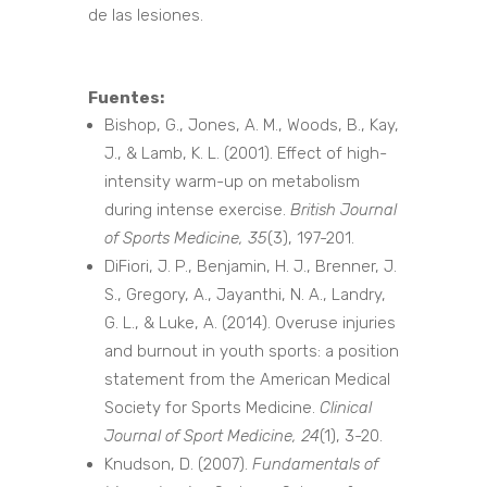
de las lesiones.
Fuentes:
Bishop, G., Jones, A. M., Woods, B., Kay,
J., & Lamb, K. L. (2001). Effect of high-
intensity warm-up on metabolism
during intense exercise.
British Journal
of Sports Medicine, 35
(3), 197-201.
DiFiori, J. P., Benjamin, H. J., Brenner, J.
S., Gregory, A., Jayanthi, N. A.,
Landry,
G. L., & Luke, A. (2014). Overuse injuries
and burnout in youth sports: a position
statement from the American Medical
Society for Sports Medicine.
Clinical
Journal of Sport Medicine, 24
(1), 3-20.
Knudson, D. (2007).
Fundamentals of