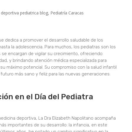
 deportiva pediatrica blog
,
Pediatría Caracas
 se dedica a promover el desarrollo saludable de los
sta la adolescencia. Para muchos, los pediatras son los
s se encargan de vigilar su crecimiento, ofreciendo
dad, y brindando atención médica especializada para
 su máximo potencial. Su compromiso con la salud infantil
futuro más sano y feliz para las nuevas generaciones.
ión en el Día del Pediatra
edicina deportiva, La Dra Elizabeth Napolitano acompaña
ás importantes de su desarrollo: la infancia, en este
ltimos años, he notado un cambio significativo en la