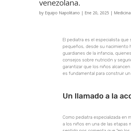
venezolana.
by
Equipo Napolitano
|
Ene 20, 2025
|
Medicina
El pediatra es el especialista que
pequeños, desde su nacimiento ha
guardianes de la infancia, quiene
consejos sobre nutrición y seguri
garantizar que los niños alcancen
es fundamental para construir un 
Un llamado a la acc
Como pediatra especializada en m
a los niños en una de las etapas m
sentido nos comenta que “en los ú