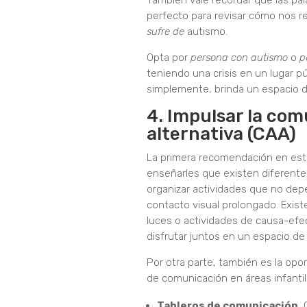
También vale recordar que las pa
perfecto para revisar cómo nos r
sufre de
autismo.
Opta por
persona con autismo
o
p
teniendo una crisis en un lugar púb
simplemente, brinda un espacio de 
4. Impulsar la co
alternativa (CAA)
La primera recomendación en este
enseñarles que existen diferente
organizar actividades que no dep
contacto visual prolongado. Exist
luces o actividades de causa-efe
disfrutar juntos en un espacio de
Por otra parte, también es la opo
de comunicación en áreas infantil
Tableros de comunicación.
C