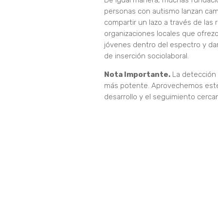
De igual manera, muchas fundacio
personas con autismo lanzan cam
compartir un lazo a través de las 
organizaciones locales que ofrez
jóvenes dentro del espectro y dar
de inserción sociolaboral.
Nota Importante.
La detección 
más potente. Aprovechemos este m
desarrollo y el seguimiento cerc