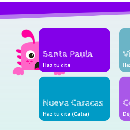
Santa Paula
V
Haz tu cita
Haz
Nueva Caracas
C
Haz tu cita (Catia)
Dé