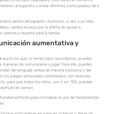
labras construyen realidades. Este día es el momento
eferimos al espectro y evitar términos como
padece de
o
ersona dentro del espectro
. Asimismo, si ves a un niño
lico, cambia el juicio por la oferta de ayuda o,
silencio y respeto para la familia.
municación aumentativa y
 punto es que, si tienes hijos neurotípicos, puedes
s maneras de comunicarse y jugar. Para ello, puedes
endan del lenguaje verbal de manera exclusiva o del
en los juegos sensoriales controlados, con texturas,
cto, para que todos los niños, con o sin TEA, puedan
 disfrute en común.
rtunidad perfecta para normalizar el uso de herramientas
es.
oloque pictogramas en parques públicos o áreas de