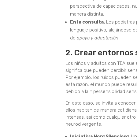
perspectiva de capacidades, nu
manera distinta.
En la consulta.
Los pediatras p
lenguaje positivo, alejándose 
de
apoyo y adaptación
.
2. Crear entornos
Los niños y adultos con TEA suel
significa que pueden percibir se
Por ejemplo, los ruidos pueden se
esta razón, el mundo puede resul
debido a la hipersensibilidad senso
En este caso, se invita a conocer
ellos habitan de manera cotidiana
intensas, así como cualquier otr
neurodivergente.
Iniciativa
Hora Silenciosa
.
Una