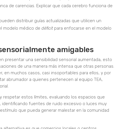
nca de carencias. Explicar que cada cerebro funciona de
ueden distribuir guías actualizadas que utilicen un
del modelo médico de
déficit
para enfocarse en el modelo
 sensorialmente amigables
en presentar una sensibilidad sensorial aumentada, esto
nsaciones de una manera más intensa que otras personas.
r, en muchos casos, casi insoportables para ellos, y por
tar abrumador a quienes pertenecen al equipo TEA,
rial.
 y respetar estos límites, evaluando los espacios que
, identificando fuentes de ruido excesivo o luces muy
o estímulo que pueda generar malestar en la comunidad
 alternativa es que comercios locales o centros