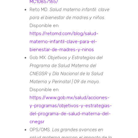
MC10857165/
Reto MD.
Salud materno infantil: clave
para el bienestar de madres y niños
.
Disponible en:
https://retomd.com/blog/salud-
materno-infantil-clave-para-el-
bienestar-de-madres-y-ninos
Gob MX.
Objetivos y Estrategias del
Programa de Salud Materna del
CNEGSR
y
Día Nacional de la Salud
Materna y Perinatal | 09 de mayo
.
Disponible en:
https://www.gob.mx/salud/acciones-
y-programas/objetivos-y-estrategias-
del-programa-de-salud-materna-del-
cnegsr
OPS/OMS.
Los grandes avances en
salud materna marcan el impacto de la