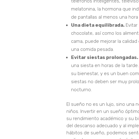
teléfonos inteligentes, televis
melatonina, la hormona que ind
de pantallas al menos una hora 
Una dieta equilibrada.
Evitar
chocolate, así como los aliment
cama, puede mejorar la calidad d
una comida pesada.
Evitar siestas prolongadas.
una siesta en horas de la tarde.
su bienestar, y es un buen co
siestas no deben ser muy prolo
nocturno.
El sueño no es un lujo, sino una n
niños. Invertir en un sueño óptimo
su rendimiento académico y su bi
del descanso adecuado y al impl
hábitos de sueño, podemos sentar