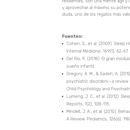
resilientes, con una mente ágil y
y aprovechar al máximo su potenci
duda, uno de los regalos más val
Fuentes:
Cohen, S., et al. (2009). Sleep
Internal Medicine, 169(1), 62-67.
Del Río, R. (2018). El gran modu
sueño infantil.
Gregory, A. M., & Sadeh, A. (20
psychiatric disorders—a review o
Child Psychology and Psychiatry
Lumeng, J. C., et al. (2012). Sl
Reports, 1(2), 108-115.
Mindell, J. A., et al. (2010). Be
A Review. Pediatrics, 126(6), 118