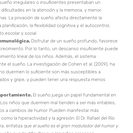
sueño irregulares o insuficientes presentaban un
 dificultades en la atención y la memoria, y menor
mas. La privación de sueño afecta directamente la
planificación, la flexibilidad cognitiva y el autocontrol,
to escolar y social.
inmunológica.
Disfrutar de un sueño profundo, favorece
crecimiento. Por lo tanto, un descanso insuficiente puede
miento lineal de los niños. Además, el sistema
te el sueño. La investigación de Cohen et al. (2009), ha
no duermen lo suficiente son más susceptibles a
riados y gripe, y pueden tener una respuesta menos
mportamiento.
El sueño juega un papel fundamental en
 Los niños que duermen mal tienden a ser más irritables,
sos a cambios de humor. Pueden manifestar más
mo la hiperactividad y la agresión. El Dr. Rafael del Río
ra, enfatiza que
el sueño es el gran modulador del humor y