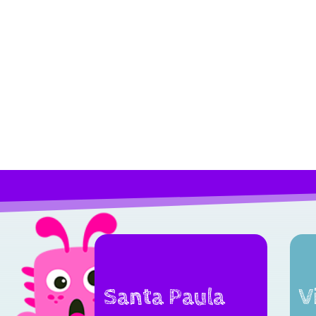
Santa Paula
V