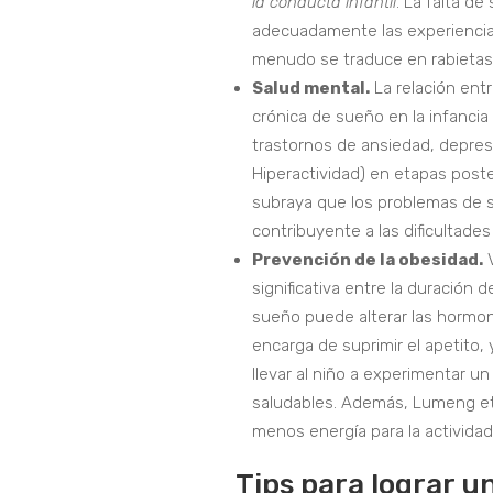
la conducta infantil
. La falta d
adecuadamente las experiencia
menudo se traduce en rabietas f
Salud mental.
La relación entr
crónica de sueño en la infancia
trastornos de ansiedad, depres
Hiperactividad) en etapas poste
subraya que los problemas de 
contribuyente a las dificultade
Prevención de la obesidad.
V
significativa entre la duración d
sueño puede alterar las hormona
encarga de suprimir el apetito, 
llevar al niño a experimentar u
saludables. Además, Lumeng et 
menos energía para la actividad
Tips para lograr u