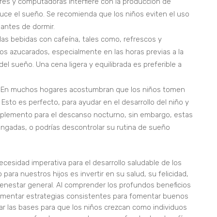
ores y computadoras interfiere con la producción de
uce el sueño. Se recomienda que los niños eviten el uso
antes de dormir.
 las bebidas con cafeína, tales como, refrescos y
os azucarados, especialmente en las horas previas a la
el sueño. Una cena ligera y equilibrada es preferible a
En muchos hogares acostumbran que los niños tomen
 Esto es perfecto, para ayudar en el desarrollo del niño y
mplemento para el descanso nocturno, sin embargo, estas
ngadas, o podrías descontrolar su rutina de sueño
ecesidad imperativa para el desarrollo saludable de los
 para nuestros hijos es invertir en su salud, su felicidad,
enestar general. Al comprender los profundos beneficios
ementar estrategias consistentes para fomentar buenos
 las bases para que los niños crezcan como individuos