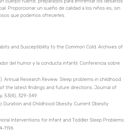
 un cuerpo fuerte, preparados para enfrentar los desafíos
al. Proporcionar un sueño de calidad a los niños es, sin
iosos que podemos ofrecerles.
 Habits and Susceptibility to the Common Cold. Archives of
lador del humor y la conducta infantil. Conferencia sobre
12). Annual Research Review: Sleep problems in childhood
f the latest findings and future directions. Journal of
, 53(4), 329-349.
eep Duration and Childhood Obesity. Current Obesity
havioral Interventions for Infant and Toddler Sleep Problems:
4-1196.