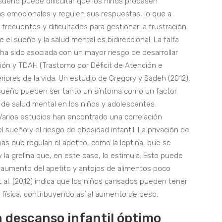
e sueño puede dificultar que los niños procesen
s emocionales y regulen sus respuestas, lo que a
recuentes y dificultades para gestionar la frustración.
e el sueño y la salud mental es bidireccional. La falta
 ha sido asociada con un mayor riesgo de desarrollar
ión y TDAH (Trastorno por Déficit de Atención e
riores de la vida. Un estudio de Gregory y Sadeh (2012),
sueño pueden ser tanto un síntoma como un factor
s de salud mental en los niños y adolescentes.
arios estudios han encontrado una correlación
el sueño y el riesgo de obesidad infantil. La privación de
s que regulan el apetito, como la leptina, que se
y la grelina que, en este caso, lo estimula. Esto puede
n aumento del apetito y antojos de alimentos poco
al. (2012) indica que los niños cansados pueden tener
 física, contribuyendo así al aumento de peso.
n descanso infantil óptimo