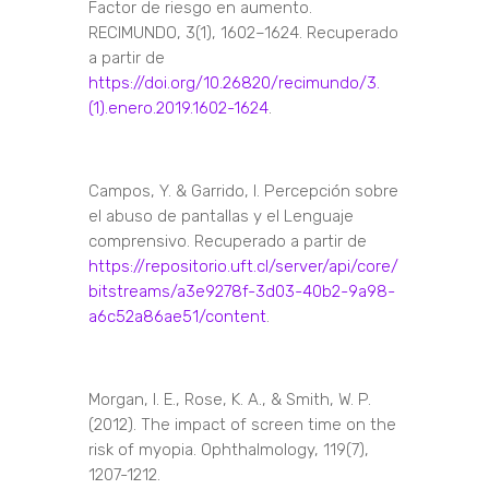
Factor de riesgo en aumento.
RECIMUNDO, 3(1), 1602–1624. Recuperado
a partir de
https://doi.org/10.26820/recimundo/3.
(1).enero.2019.1602-1624
.
Campos, Y. & Garrido, I. Percepción sobre
el abuso de pantallas y el Lenguaje
comprensivo. Recuperado a partir de
https://repositorio.uft.cl/server/api/core/
bitstreams/a3e9278f-3d03-40b2-9a98-
a6c52a86ae51/content
.
Morgan, I. E., Rose, K. A., & Smith, W. P.
(2012). The impact of screen time on the
risk of myopia. Ophthalmology, 119(7),
1207-1212.