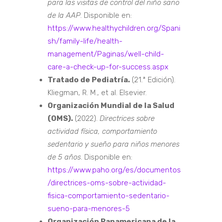
para las visitas de control del niño sano
de la AAP
. Disponible en:
https://www.healthychildren.org/Spani
sh/family-life/health-
management/Paginas/well-child-
care-a-check-up-for-success.aspx
Tratado de Pediatría.
(21.ª Edición).
Kliegman, R. M., et al. Elsevier.
Organización Mundial de la Salud
(OMS).
(2022).
Directrices sobre
actividad física, comportamiento
sedentario y sueño para niños menores
de 5 años
. Disponible en:
https://www.paho.org/es/documentos
/directrices-oms-sobre-actividad-
fisica-comportamiento-sedentario-
sueno-para-menores-5
Organización Panamericana de la