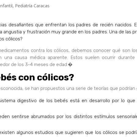
infantil
,
Pediatría Caracas
cias desafiantes que enfrentan los padres de recién nacidos. 
na angustia y frustración muy grande en los padres. Una de la
os cólicos?
dicamentos contra los cólicos, debemos conocer qué son los c
n una causa médica aparente. Estos suelen ocurrir durante
dedor de los 3-4 meses de edad.�
ebés con cólicos?
s desconocida, se han propuestos una serie de teorías que podrían
 sistema digestivo de los bebés está en desarrollo por lo que
den sentirse abrumados por los distintos estímulos sensoriale
 existen algunos estudios que sugieren que los cólicos se podr