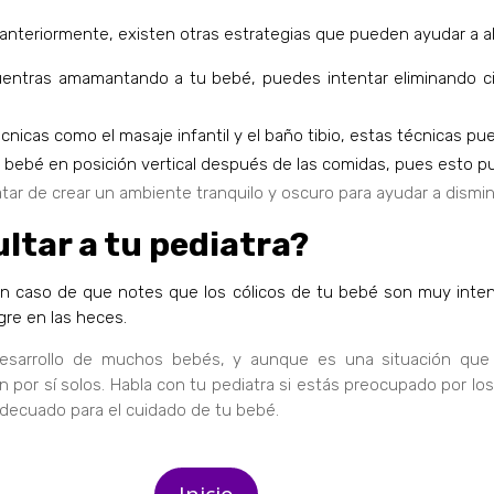
eriormente, existen otras estrategias que pueden ayudar a aliv
cuentras amamantando a tu bebé, puedes intentar eliminando cie
écnicas como el masaje infantil y el baño tibio, estas técnicas p
u bebé en posición vertical después de las comidas, pues esto p
atar de crear un ambiente tranquilo y oscuro para ayudar a dismi
tar a tu pediatra?
en caso de que notes que los cólicos de tu bebé son muy intens
gre en las heces.
esarrollo de muchos bebés, y aunque es una situación que p
or sí solos. Habla con tu pediatra si estás preocupado por los
adecuado para el cuidado de tu bebé.