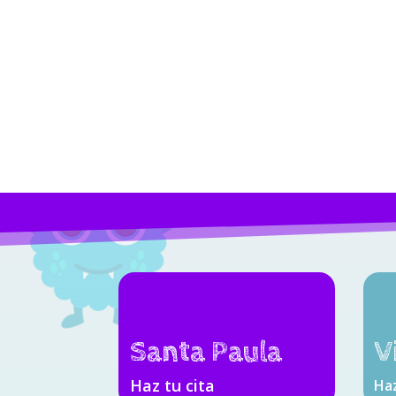
Santa Paula
V
Haz tu cita
Haz