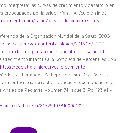
Cómo interpretar las curvas de crecimiento y desarrollo en
 preocupados por la salud infantil. Artículo en línea.
elcrecimiento.com/salud/curvas-de-crecimiento-y-
eferencia de la Organización Mundial de la Salud. ECOG.
cog-obesity.eu/wp-content/uploads/2017/05/ECOG-
rencia-de-la-organizacion-mundial-de-la-salud.pdf
de Crecimiento Infantil: Guía Completa de Percentiles OMS.
https://pediatra.clinic/curvas-crecimiento
nández, J., Ferrández, A., López de Lara, D. y López, J.
recimiento: situación actual, utilidad y recomendaciones
ta Anales de Pediatría. Volumen 74, Issue 3, Pp. 193.e1 –
/science/article/pii/S1695403310005102