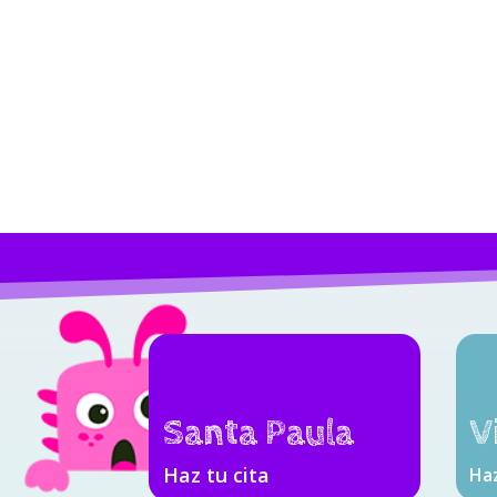
Santa Paula
V
Haz tu cita
Haz