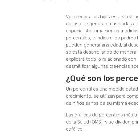
Ver crecer a los hijos es una de l
de las que generan más dudas a los
especialista toma ciertas medidas
percentiles, e indica a los padre
pueden generar ansiedad, al desco
se está desarrollando de manera c
explicará todo lo relacionado con
desmitificar algunas creencias ac
¿Qué son los perce
Un percentil es una medida estadí
crecimiento, se utilizan para com
de niños sanos de su misma edad
Las gráficas de percentiles más ut
de la Salud (OMS), y se dividen pr
cefálico.