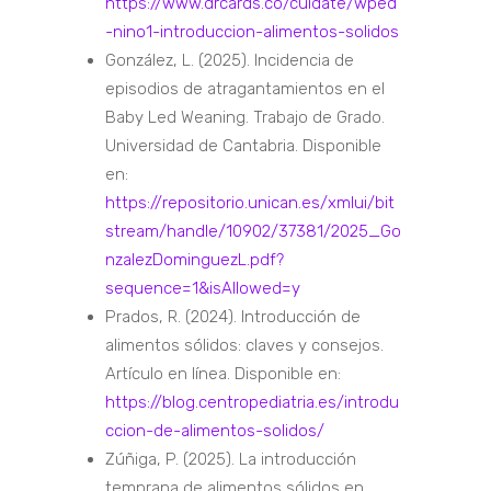
https://www.drcards.co/cuidate/wped
-nino1-introduccion-alimentos-solidos
González, L. (2025). Incidencia de
episodios de atragantamientos en el
Baby Led Weaning. Trabajo de Grado.
Universidad de Cantabria. Disponible
en:
https://repositorio.unican.es/xmlui/bit
stream/handle/10902/37381/2025_Go
nzalezDominguezL.pdf?
sequence=1&isAllowed=y
Prados, R. (2024). Introducción de
alimentos sólidos: claves y consejos.
Artículo en línea. Disponible en:
https://blog.centropediatria.es/introdu
ccion-de-alimentos-solidos/
Zúñiga, P. (2025). La introducción
temprana de alimentos sólidos en