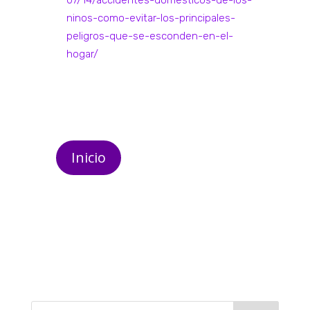
07/14/accidentes-domesticos-de-los-
ninos-como-evitar-los-principales-
peligros-que-se-esconden-en-el-
hogar/
Inicio